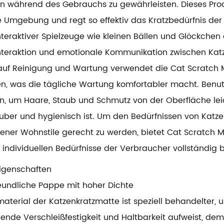
n während des Gebrauchs zu gewährleisten. Dieses Produ
e Umgebung und regt so effektiv das Kratzbedürfnis der 
interaktiver Spielzeuge wie kleinen Bällen und Glöckche
nteraktion und emotionale Kommunikation zwischen Katze
auf Reinigung und Wartung verwendet die Cat Scratch Ma
en, was die tägliche Wartung komfortabler macht. Benu
, um Haare, Staub und Schmutz von der Oberfläche leich
ber und hygienisch ist. Um den Bedürfnissen von Katze
ener Wohnstile gerecht zu werden, bietet Cat Scratch Ma
 individuellen Bedürfnisse der Verbraucher vollständig 
igenschaften
undliche Pappe mit hoher Dichte
aterial der Katzenkratzmatte ist speziell behandelter, 
ende Verschleißfestigkeit und Haltbarkeit aufweist, dem