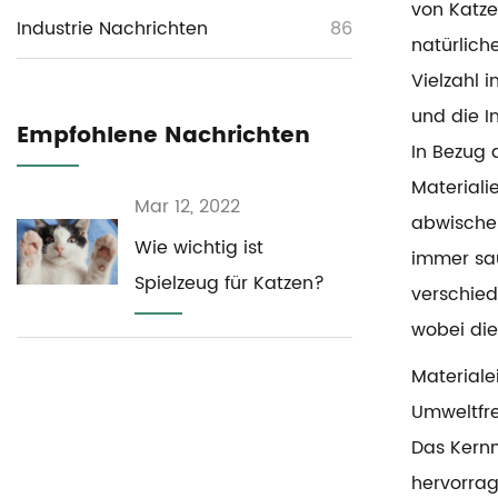
von Katze
Industrie Nachrichten
86
natürlich
Vielzahl 
und die I
Empfohlene Nachrichten
In Bezug 
Materiali
Mar 12, 2022
abwischen
Wie wichtig ist
immer sau
Spielzeug für Katzen?
verschied
wobei die
Materiale
Umweltfre
Das Kernm
hervorrag