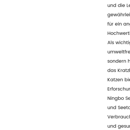
und die L
gewährlei
für ein a
Hochwerti
Als wicht
umweltfre
sondern h
das Kratz
Katzen bi
Erforschu
Ningbo Se
und Seeta
Verbrauch
und gesun