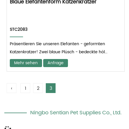
Blaue Elefantenform Katzenkratzer
STC2083
Präsentieren Sie unseren Elefanten - geformten
Katzenkratzer! Zwei blaue Plüsch - bedeckte höl...
Mehr sehen
Anfrage
‹
1
2
3
Ningbo Sentian Pet Supplies Co., Ltd.