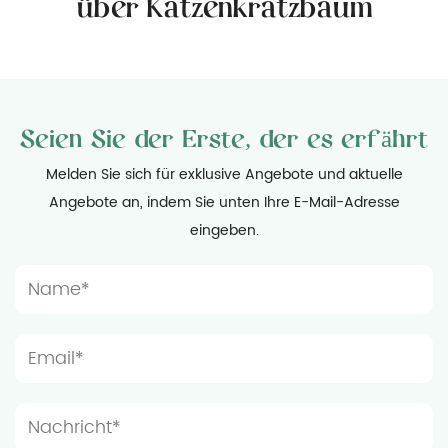
über Katzenkratzbaum
f und sorgt so dafür,
von Katzen beim Langzeit
d die Funktionalität
praktischen Einsatz wurde na
ch erhalten bleiben.
gewellte Struktur Materialsc
gert nicht nur die
Kratzen deutlich reduziert.
Seien Sie der Erste, der es erfährt
ondern reduziert auch
Gebrauch behält der Corrug
Austauschs von
Melden Sie sich für exklusive Angebote und aktuelle
sein hervorragendes Aussehen
Angebote an, indem Sie unten Ihre E-Mail-Adresse
erbesitzer erheblich,
und bietet Katzen eine stab
eingeben.
liche finanzielle
Spielumgebung. Stimulieren Sie das Kratzinteresse
und die Erkundungslust der Katze Katzen si
e Entwicklung Das
Natur aus Jäger und voller Ne
enkratzbretts aus
gewellte Design des Corrug
as Nutzungserlebnis des
wurde auf Grundlage dieser F
, sondern spiegelt auch
Seine einzigartige gewellte Str
sein für die Umwelt
nur den optischen Effekt, so