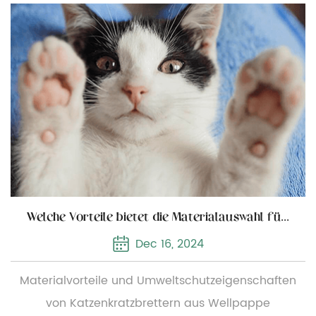
Welche Vorteile bietet die Materialauswahl für einen Katzenkratzer aus Wellpappe?
 2024
Dec 09, 
tschutzeigenschaften
Auf dem modernen Heimtierbe
rn aus Wellpappe
Wellpappe-Katzenkratzer zeichnet sich durch sein