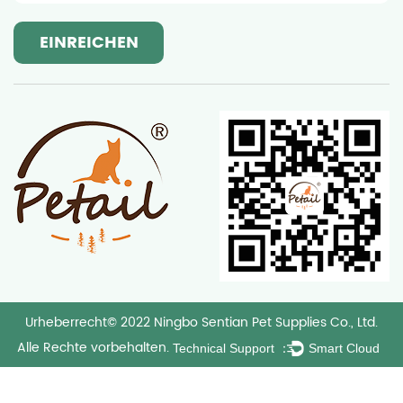
rden für das Produkt
auch ein reichhaltiges taktile
iche Materialien wie
Kratzvorgangs. Wenn Katzen 
rn verwendet. Diese
Feedback aus verschiedenen 
 nur hinsichtlich der
spüren. Diese dynamische Ver
eisen auch erhebliche
das Kratzinteresse und die 
hutz auf. Als
Katze erheblich. Durch Beo
Katzenkratzbrett aus
herausgefunden, dass Katzen 
z und bildet so eine
Corrugated Cat Scratcher ze
dukt. Seine natürliche
kratzten und sorgfältig jedes 
ssehen unterstreichen
ihren Krallen erkundeten. D
nheit des Produkts,
befriedigt nicht nur die natürl
Urheberrecht© 2022 Ningbo Sentian Pet Supplies Co., Ltd.
slichen Umgebung auch
Katze, sondern fördert auch eff
Alle Rechte vorbehalten.
Technical Support ：
Smart Cloud
armonie. Wichtig ist,
und Koordination. Verbessern Sie die Kratzeffizienz
n Massivholz als
und den Komfort Das gewellte Design ist nicht nur