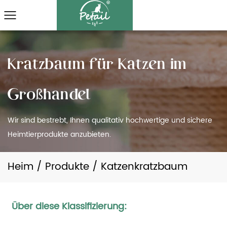
K
r
a
t
z
b
a
u
m
f
ü
r
K
a
t
z
e
n
i
m
l
G
r
o
ß
h
a
n
d
e
Wir sind bestrebt, Ihnen qualitativ hochwertige und sichere
Heimtierprodukte anzubieten.
Heim
/
Produkte
/
Katzenkratzbaum
Über diese Klassifizierung: