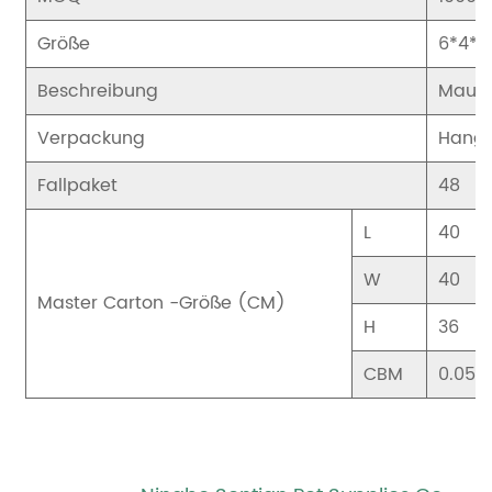
Größe
6*4*
Beschreibung
Maus 
Verpackung
Hang
Fallpaket
48
L
40
W
40
Master Carton -Größe (CM)
H
36
CBM
0.058