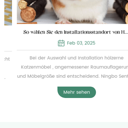
So wählen Sie den Installationsstandort von Holzkatzenmöbeln
Feb 03, 2025
Bei der Auswahl und Installation hölzerne
Katzenmöbel , angemessener Raumauflagerung
und Möbelgröße sind entscheidend. Ningbo Sentian
Pet Supplies Co., Ltd. bietet eine breite Palette von
Mehr sehen
Holzkatzenmöbeln an, von einfachen kleinen
Katzenbetten bis hin zu komplexen,
mehrschichtigen Katzenkletterrahmen. Um die
angemessene Konfiguration der Möbel zu