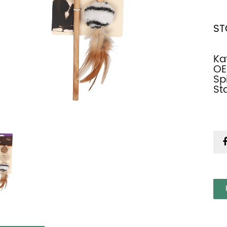
ST
Ka
OE
Sp
St