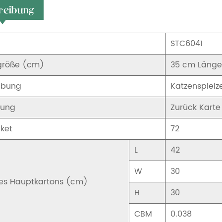
reibung
STC6041
größe (cm)
35 cm Länge
ibung
Katzenspielz
kung
Zurück Karte
ket
72
L
42
W
30
es Hauptkartons (cm)
H
30
CBM
0.038