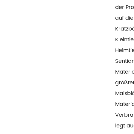
der Pro
auf die
Kratzb
Kleint
Heimtie
Sentian
Materi
größten
Maisbl
Materia
Verbra
legt au