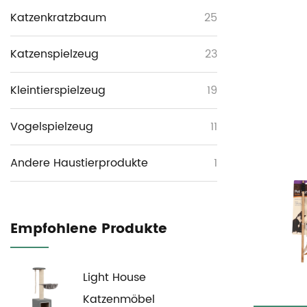
Katzenkratzbaum
25
Katzenspielzeug
23
Kleintierspielzeug
19
Vogelspielzeug
11
Andere Haustierprodukte
1
Empfohlene Produkte
Light House
Katzenmöbel