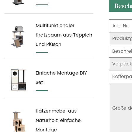
Besch
Multifunktionaler
Art.-Nr.
Kratzbaum aus Teppich
Produkt
und Plüsch
Beschre
Verpac
Einfache Montage DIY-
Kofferpa
Set
Größe d
Katzenmöbel aus
Naturholz, einfache
Montage