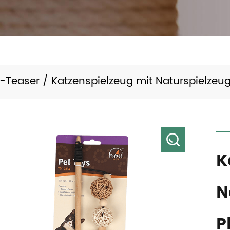
-Teaser
/
Katzenspielzeug mit Naturspielzeu
K
N
P