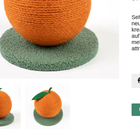
Seh
neu
kre
auf
meh
att