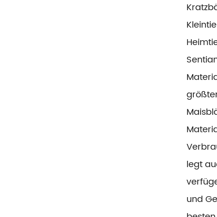
Kratzb
Kleint
Heimtie
Sentian
Materi
größten
Maisbl
Materia
Verbra
legt au
verfüg
und Ge
besten