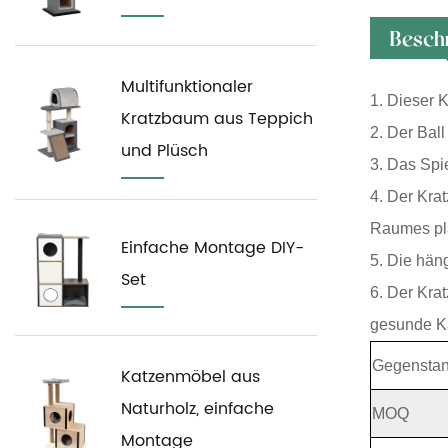
Besch
Multifunktionaler
1. Dieser K
Kratzbaum aus Teppich
2. Der Ball
und Plüsch
3. Das Spie
4. Der Kra
Raumes pla
Einfache Montage DIY-
5. Die hän
Set
6. Der Kra
gesunde Ka
Gegenstan
Katzenmöbel aus
Naturholz, einfache
MOQ
Montage