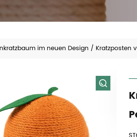
enkratzbaum im neuen Design
/
Kratzposten 
K
P
ST