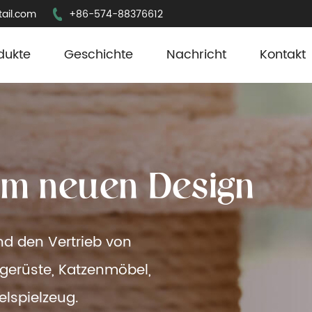
ail.com
+86-574-88376612
dukte
Geschichte
Nachricht
Kontakt
i
m
n
e
u
e
n
D
e
s
i
g
n
und den Vertrieb von
rgerüste, Katzenmöbel,
elspielzeug.