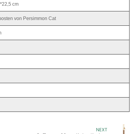
*22,5 cm
posten von Persimmon Cat
n
NEXT