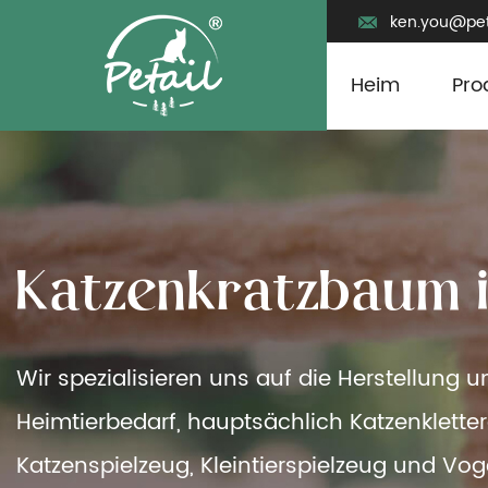
ken.you@pet
Heim
Pro
K
a
t
z
e
n
k
r
a
t
z
b
a
u
m
Wir spezialisieren uns auf die Herstellung 
Heimtierbedarf, hauptsächlich Katzenklette
Katzenspielzeug, Kleintierspielzeug und Vog