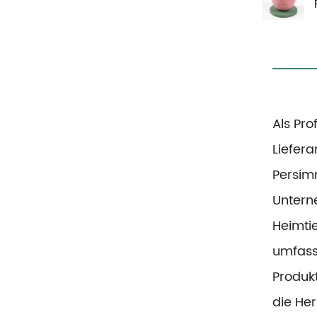
Als Pro
Liefera
Persim
Unterne
Heimti
umfass
Produkt
die He