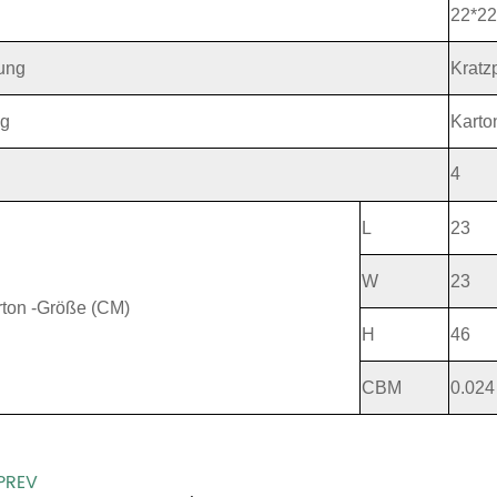
22*22
ung
Kratz
ng
Karto
4
L
23
W
23
rton -Größe (CM)
H
46
CBM
0.024
PREV