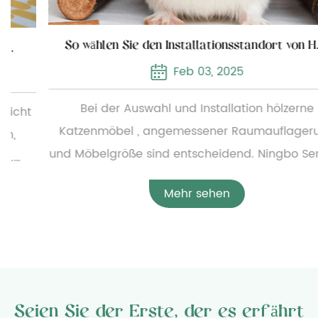
So wählen Sie den Installationsstandort von Holzkatzenmöbeln
Feb 03, 2025
Bei der Auswahl und Installation hölzerne
Katzenmöbel , angemessener Raumauflagerung
und Möbelgröße sind entscheidend. Ningbo Sentian
Pet Supplies Co., Ltd. bietet eine breite Palette von
Mehr sehen
Holzkatzenmöbeln an, von einfachen kleinen
Katzenbetten bis hin zu komplexen,
mehrschichtigen Katzenkletterrahmen. Um die
angemessene Konfiguration der Möbel zu
gewährleisten, müssen Benutzer vor der Installation
Seien Sie der Erste, der es erfährt
die spezifischen Abmessungen der Möbel sorgfältig