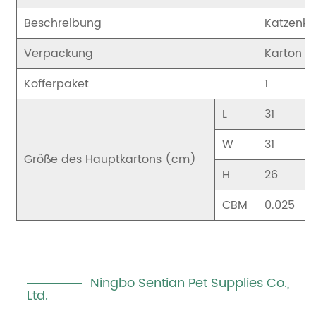
Beschreibung
Katzenkr
Verpackung
Karton mi
Kofferpaket
1
L
31
W
31
Größe des Hauptkartons (cm)
H
26
CBM
0.025
Ningbo Sentian Pet Supplies Co.,
Ltd.