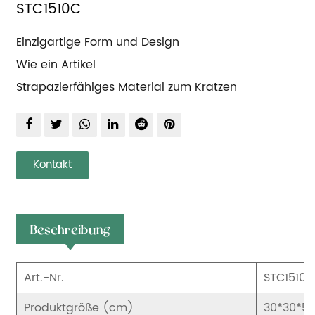
STC1510C
Einzigartige Form und Design
Wie ein Artikel
Strapazierfähiges Material zum Kratzen
Kontakt
Beschreibung
Art.-Nr.
STC1510C
Produktgröße (cm)
30*30*5