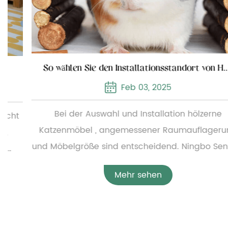
So wählen Sie den Installationsstandort von Holzkatzenmöbeln
Feb 03, 2025
Bei der Auswahl und Installation hölzerne
Katzenmöbel , angemessener Raumauflagerung
und Möbelgröße sind entscheidend. Ningbo Sentian
Pet Supplies Co., Ltd. bietet eine breite Palette von
Mehr sehen
Holzkatzenmöbeln an, von einfachen kleinen
Katzenbetten bis hin zu komplexen,
mehrschichtigen Katzenkletterrahmen. Um die
angemessene Konfiguration der Möbel zu