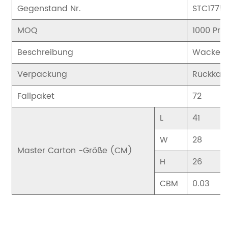
Gegenstand Nr.
STC1775
MOQ
1000 Pro
Beschreibung
Wackeln
Verpackung
Rückkar
Fallpaket
72
L
41
W
28
Master Carton -Größe (CM)
H
26
CBM
0.03