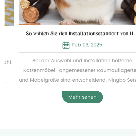
So wählen Sie den Installationsstandort von Holzkatzenmöbeln
Feb 03, 2025
Bei der Auswahl und Installation hölzerne
Katzenmöbel , angemessener Raumauflagerung
und Möbelgröße sind entscheidend. Ningbo Sentian
Pet Supplies Co., Ltd. bietet eine breite Palette von
Mehr sehen
Holzkatzenmöbeln an, von einfachen kleinen
Katzenbetten bis hin zu komplexen,
mehrschichtigen Katzenkletterrahmen. Um die
angemessene Konfiguration der Möbel zu