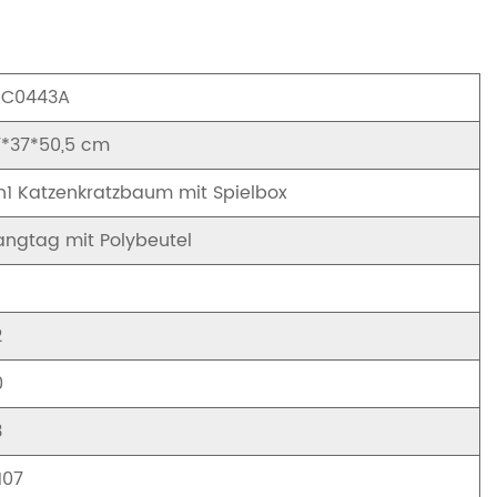
TC0443A
7*37*50,5 cm
n1 Katzenkratzbaum mit Spielbox
angtag mit Polybeutel
2
0
3
107