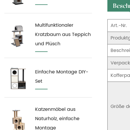
Besch
Multifunktionaler
Art.-Nr.
Kratzbaum aus Teppich
Produkt
und Plüsch
Beschre
Verpac
Einfache Montage DIY-
Kofferpa
Set
Größe d
Katzenmöbel aus
Naturholz, einfache
Montage