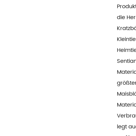
Produkt
die He
Kratzb
Kleint
Heimtie
Sentian
Materi
größten
Maisbl
Materia
Verbra
legt au