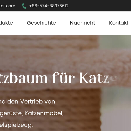
ail.com
+86-574-88376612
dukte
Geschichte
Nachricht
Kontakt
t
z
b
a
u
m
f
ü
r
K
a
t
z
e
n
und den Vertrieb von
rgerüste, Katzenmöbel,
elspielzeug.