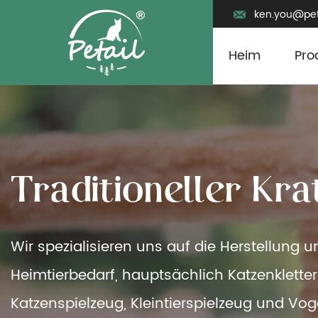
ken.you@pet
Heim
Pro
T
r
a
d
i
t
i
o
n
e
l
l
e
r
K
r
a
Wir spezialisieren uns auf die Herstellung 
Heimtierbedarf, hauptsächlich Katzenklette
Katzenspielzeug, Kleintierspielzeug und Vog