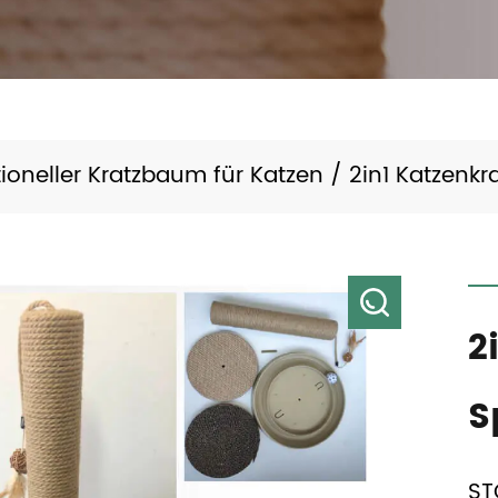
tioneller Kratzbaum für Katzen
/
2in1 Katzenkr
2
S
ST