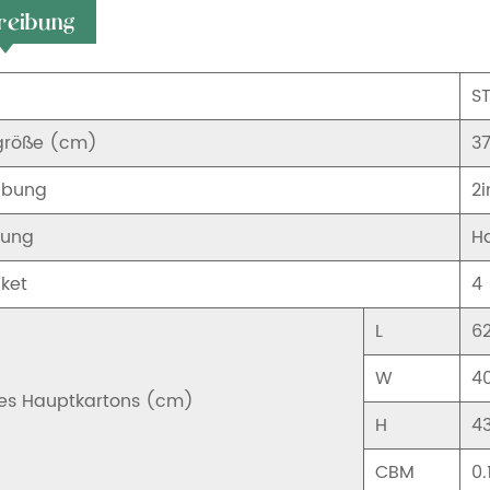
reibung
S
größe (cm)
3
ibung
2i
kung
H
ket
4
L
6
W
4
es Hauptkartons (cm)
H
4
CBM
0.