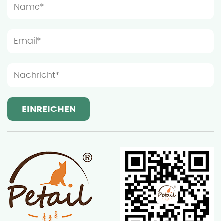
sollte der Installationsort unter Berücksichtigung
der Aktivitätsgewohnheiten von Katzen geräumig
genug sein, um zu verhindern, dass die Möbel zu
überfüllt sind, was sich auf das Spiel und die Ruhe
der Katze auswirkt. Licht- und Lüftungsbedingungen
sind auch wichtige Überlegungen bei der Auswahl
des Installationsortes von Holzkatzenmöbeln.
Obwohl Katzen eine ruhige Ruheumgebung
bevorzugen, können mäßige Licht und gute
Belüftung dazu beitragen, die Möbel trocken und
sauber zu halten und damit ihre Lebensdauer zu
verlängern. Die Holzmöbel von Ningbo Sentian Pet
Supplies Co., Ltd., besteht aus hochwertigem
Massivholz und hat einen guten