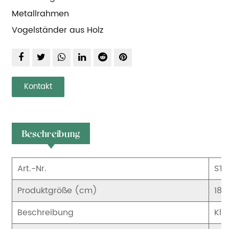
Metallrahmen
Vogelständer aus Holz
Kontakt
Beschreibung
Art.-Nr.
STS
Produktgröße (cm)
18*
Beschreibung
Kle