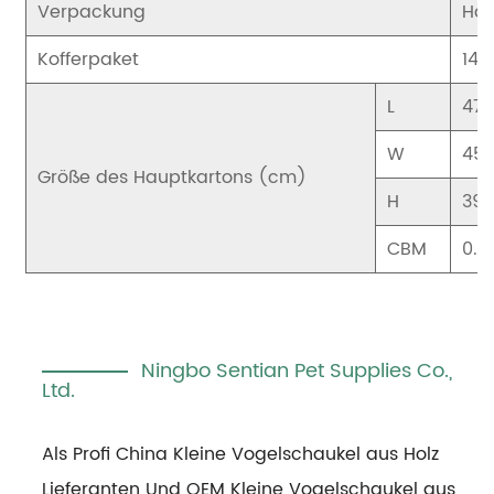
Verpackung
Han
Kofferpaket
144
L
47.
W
45.
Größe des Hauptkartons (cm)
H
39
CBM
0.0
Ningbo Sentian Pet Supplies Co.,
Ltd.
Als Profi
China Kleine Vogelschaukel aus Holz
Lieferanten
Und
OEM Kleine Vogelschaukel aus