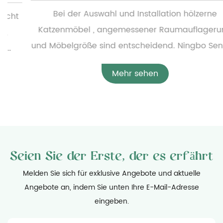
Bei der Auswahl und Installation hölzerne
Katzenmöbel , angemessener Raumauflagerung
und Möbelgröße sind entscheidend. Ningbo Sentian
Pet Supplies Co., Ltd. bietet eine breite Palette von
Mehr sehen
Holzkatzenmöbeln an, von einfachen kleinen
Katzenbetten bis hin zu komplexen,
mehrschichtigen Katzenkletterrahmen. Um die
angemessene Konfiguration der Möbel zu
gewährleisten, müssen Benutzer vor der Installation
Seien Sie der Erste, der es erfährt
die spezifischen Abmessungen der Möbel sorgfältig
messen und den verfügbaren Heimatraum
Melden Sie sich für exklusive Angebote und aktuelle
Angebote an, indem Sie unten Ihre E-Mail-Adresse
bewerten, um sicherzustellen, dass die Möbel
eingeben.
reibungslos platziert werden können und die
täglichen Aktivitäten nicht behindern. Gleichzeitig