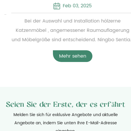
Feb 03, 2025
Bei der Auswahl und Installation hölzerne
Katzenmöbel , angemessener Raumauflagerung
und Möbelgröße sind entscheidend. Ningbo Sentian
Pet Supplies Co., Ltd. bietet eine breite Palette von
Mehr sehen
Holzkatzenmöbeln an, von einfachen kleinen
Katzenbetten bis hin zu komplexen,
mehrschichtigen Katzenkletterrahmen. Um die
angemessene Konfiguration der Möbel zu
gewährleisten, müssen Benutzer vor der Installation
Seien Sie der Erste, der es erfährt
die spezifischen Abmessungen der Möbel sorgfältig
messen und den verfügbaren Heimatraum
Melden Sie sich für exklusive Angebote und aktuelle
Angebote an, indem Sie unten Ihre E-Mail-Adresse
bewerten, um sicherzustellen, dass die Möbel