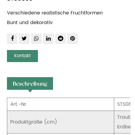
Verschiedene realistische Fruchtformen
Bunt und dekorativ
Kontakt
Beschreibung
Art.-Nr.
STS083
Traube:
Produktgröße (cm)
Erdbeer