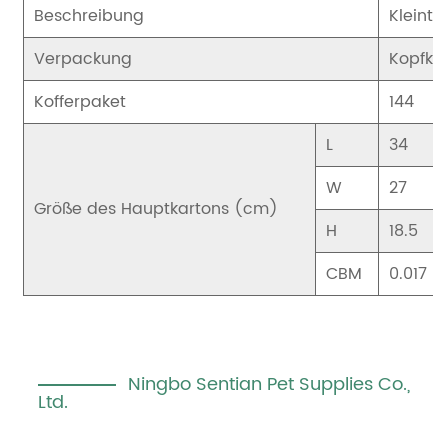
Beschreibung
Kleinti
Verpackung
Kopfkar
Kofferpaket
144
L
34
W
27
Größe des Hauptkartons (cm)
H
18.5
CBM
0.017
Ningbo Sentian Pet Supplies Co.,
Ltd.