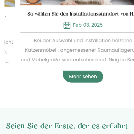
So wählen Sie den Installationsstandort von Holzkatzenmöbeln
Feb 03, 2025
Bei der Auswahl und Installation hölzerne
Katzenmöbel , angemessener Raumauflagerung
und Möbelgröße sind entscheidend. Ningbo Sentian
Pet Supplies Co., Ltd. bietet eine breite Palette von
Mehr sehen
Holzkatzenmöbeln an, von einfachen kleinen
Katzenbetten bis hin zu komplexen,
mehrschichtigen Katzenkletterrahmen. Um die
angemessene Konfiguration der Möbel zu
gewährleisten, müssen Benutzer vor der Installation
Seien Sie der Erste, der es erfährt
die spezifischen Abmessungen der Möbel sorgfältig