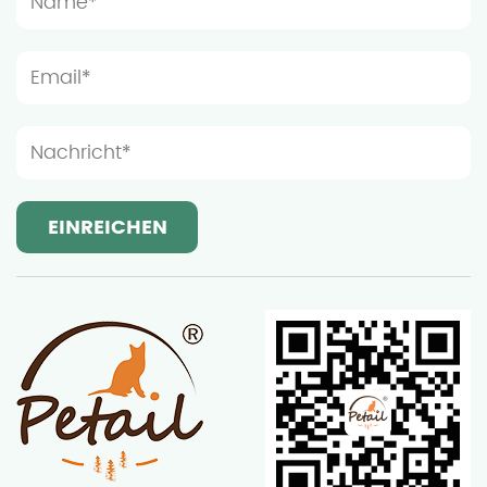
sollte der Installationsort unter Berücksichtigung
der Aktivitätsgewohnheiten von Katzen geräumig
genug sein, um zu verhindern, dass die Möbel zu
überfüllt sind, was sich auf das Spiel und die Ruhe
der Katze auswirkt. Licht- und Lüftungsbedingungen
sind auch wichtige Überlegungen bei der Auswahl
des Installationsortes von Holzkatzenmöbeln.
Obwohl Katzen eine ruhige Ruheumgebung
bevorzugen, können mäßige Licht und gute
Belüftung dazu beitragen, die Möbel trocken und
sauber zu halten und damit ihre Lebensdauer zu
verlängern. Die Holzmöbel von Ningbo Sentian Pet
Supplies Co., Ltd., besteht aus hochwertigem
Massivholz und hat einen guten