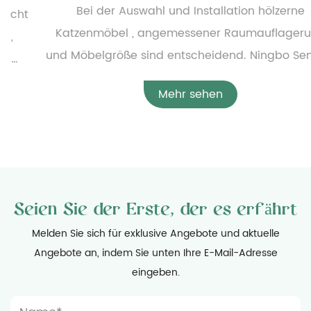
Bei der Auswahl und Installation hölzerne
Katzenmöbel , angemessener Raumauflagerung
und Möbelgröße sind entscheidend. Ningbo Sentian
Pet Supplies Co., Ltd. bietet eine breite Palette von
Mehr sehen
Holzkatzenmöbeln an, von einfachen kleinen
Katzenbetten bis hin zu komplexen,
mehrschichtigen Katzenkletterrahmen. Um die
angemessene Konfiguration der Möbel zu
gewährleisten, müssen Benutzer vor der Installation
Seien Sie der Erste, der es erfährt
die spezifischen Abmessungen der Möbel sorgfältig
messen und den verfügbaren Heimatraum
Melden Sie sich für exklusive Angebote und aktuelle
Angebote an, indem Sie unten Ihre E-Mail-Adresse
bewerten, um sicherzustellen, dass die Möbel
eingeben.
reibungslos platziert werden können und die
täglichen Aktivitäten nicht behindern. Gleichzeitig